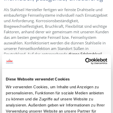
Als Stahlseil Hersteller fertigen wir feinste Drahtseile und
einbaufertige Feinseilsysteme individuell nach Einsatzgebiet
und Anforderung. Korrosionsbeständigkeit,
Biegewechselfestigkeit, Bruchkraft, Flexibilität sind wichtige
Faktoren, anhand derer wir gemeinsam mit unseren Kunden
das am besten geeignete Feinseil bzw. Feinseilsystem
auswählen. Konfektioniert werden die dünnen Stahlseile in
unserer Feinseilkonfektion am Standort Süßen in
Deutschland. Auf das entsprechende
dünne Edelstahlseil
,
dünne Stahlseil aus verzinktem Stahl
oder auch Materialien
wie
Wolfram
oder
Kupfer
werden je nach Stückzahl
Verbindungselemente und Seilenden aufgepresst oder
aufgespritzt. Ein dünnes Stahlseil benötigt weniger Material,
Diese Webseite verwendet Cookies
so dass vom Ausgangsmaterial nur das verwendet wird, was
Wir verwenden Cookies, um Inhalte und Anzeigen zu
für die Anwendung auch wirklich benötigt wird.
personalisieren, Funktionen für soziale Medien anbieten
Seilkunde dünnes Stahlseil
zu können und die Zugriffe auf unsere Website zu
analysieren. Außerdem geben wir Informationen zu Ihrer
Feinseilkonfektion
Verwendung unserer Website an unsere Partner für