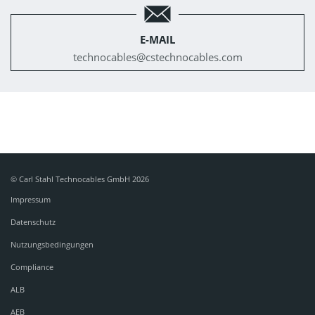
E-MAIL
technocables@
cstechnocables.com
© Carl Stahl Technocables GmbH 2026
Impressum
Datenschutz
Nutzungsbedingungen
Compliance
ALB
AEB