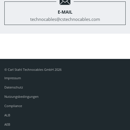
E-MAIL
technocables@
cstechnocables.com
© Carl Stahl Technocables GmbH 2026
Impressum
Datenschutz
Nutzungsbedingungen
Compliance
ALB
AEB