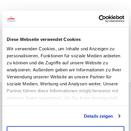
Drahtseilhalter Seilabhängung
Drahtseilhalter Gewindehalter
Diese Webseite verwendet Cookies
Abhängeseil
Wir verwenden Cookies, um Inhalte und Anzeigen zu
Abhängeset Abhängesystem
personalisieren, Funktionen für soziale Medien anbieten
zu können und die Zugriffe auf unsere Website zu
analysieren. Außerdem geben wir Informationen zu Ihrer
Verwendung unserer Website an unsere Partner für
soziale Medien, Werbung und Analysen weiter. Unsere
Partner führen diese Informationen möglicherweise mit
weiteren Daten zusammen, die Sie ihnen bereitgestellt
haben oder die sie im Rahmen Ihrer Nutzung der Dienste
KONTAKT
gesammelt haben. Sie geben Einwilligung zu unseren
Zum Kontaktformular
Details zeigen
Cookies, wenn Sie unsere Webseite weiterhin nutzen.