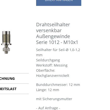
Drahtseilhalter
versenkbar
Außengewinde
Serie 1012 - M10x1
Seilhalter für Seil-Ø 1,0-1,2
mm
Seildurchgang
Werkstoff: Messing
Oberfläche:
Hochglanzvernickelt
ICHNUNG
Bund­durch­messer: 12 mm
BEITSLAST
Länge: 12 mm
mit Sicherungsmutter
- Auf Anfrage -