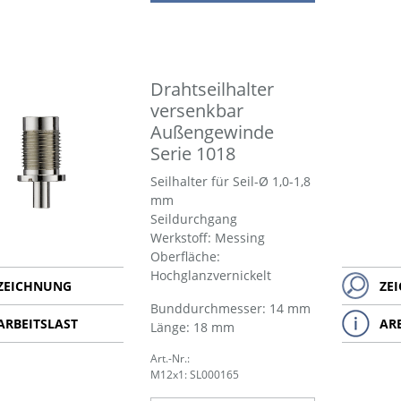
Drahtseilhalter
versenkbar
Außengewinde
Serie 1018
Seilhalter für Seil-Ø 1,0-1,8
mm
Seildurchgang
Werkstoff: Messing
Oberfläche:
Hochglanzvernickelt
ZEICHNUNG
ZE
Bund­durch­messer: 14 mm
ARBEITSLAST
AR
Länge: 18 mm
Art.-Nr.:
M12x1: SL000165