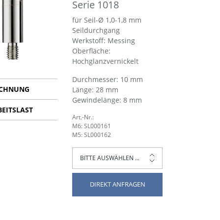
Serie 1018
für Seil-Ø 1,0-1,8 mm
Seildurchgang
Werkstoff: Messing
Oberfläche:
Hochglanzvernickelt
Durchmesser: 10 mm
ICHNUNG
Länge: 28 mm
Gewindelänge: 8 mm
BEITSLAST
Art.-Nr.:
M6: SL000161
M5: SL000162
DIREKT ANFRAGEN