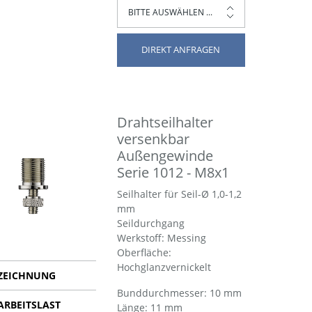
DIREKT ANFRAGEN
Drahtseilhalter
versenkbar
Außengewinde
Serie 1012 - M8x1
Seilhalter für Seil-Ø 1,0-1,2
mm
Seildurchgang
Werkstoff: Messing
Oberfläche:
Hochglanzvernickelt
ZEICHNUNG
Bund­durch­messer: 10 mm
ARBEITSLAST
Länge: 11 mm