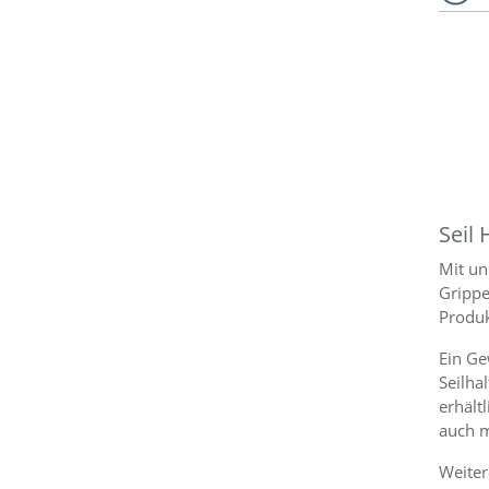
Seil 
Mit un
Grippe
Produk
Ein Ge
Seilha
erhält
auch m
Weiter