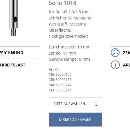
Serie 1018
für Seil-Ø 1,0-1,8 mm
seitlicher Seilausgang
Werkstoff: Messing
Oberfläche:
Hochglanzvernickelt
Durchmesser: 10 mm
ZEICHNUNG
ZE
Länge: 41 mm
Gewindelänge: 8 mm
ARBEITSLAST
AR
Art.-Nr.:
M6: SL000155
M5: SL000156
M4: SL000247
M3: SL000241
DIREKT ANFRAGEN