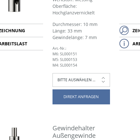
Oberfläche:
Hochglanzvernickelt
Durchmesser: 10 mm
ZEICHNUNG
ZE
Länge: 33 mm
Gewindelänge: 7 mm
ARBEITSLAST
AR
Art.-Nr.:
M6: SL000151
M5: SL000153
M4: SL000154
DIREKT ANFRAGEN
Gewindehalter
Außengewinde