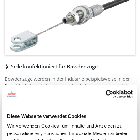
Seile konfektioniert für Bowdenzüge
Bowdenzüge werden in der Industrie beispielsweise in der
Robotik
, Automatisierung oder im Anlagenbau eingesetzt,
aber auch in Fahrzeugen, Gartengeräten und
landwirtschaftlichen Maschinen. Sie ermöglichen
zuverlässige mechanische Betätigungen und die
Kraftübertragungen von Zug- und Druckkräften.
Diese Webseite verwendet Cookies
Konfektionierte Stahlseile für Bowdenzüge dienen der
Wir verwenden Cookies, um Inhalte und Anzeigen zu
Verbindung und Befestigung des Bowdenzuges innerhalb
personalisieren, Funktionen für soziale Medien anbieten
von Bauteilen und gleichzeitig der sicheren Übertragung von