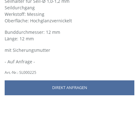
Seilhalter für Seil-Ø 1,0-1,2 mm
Seildurchgang
Werkstoff: Messing
Oberfläche: Hochglanzvernickelt
Bund­durch­messer: 12 mm
Länge: 12 mm
mit Sicherungsmutter
- Auf Anfrage -
Art.-Nr.: SL000225
DIREKT ANFRAGEN