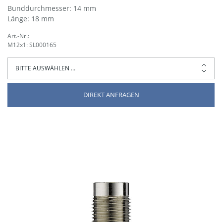
Bund­durch­messer: 14 mm
Länge: 18 mm
Art.-Nr.:
M12x1: SL000165
DIREKT ANFRAGEN