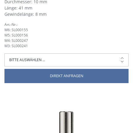
Durchmesser: 10 mm
Länge: 41 mm
Gewindelänge: 8 mm
Art.-Nr.:
M6: SL000155
M5: SL000156
M4: SL000247
M3: SL000241
DIREKT ANFRAGEN