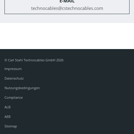
E-MAIL
technocables@
cstechnocables.com
© Carl Stahl Technocables GmbH 2026
Impressum
Datenschutz
Nutzungsbedingungen
Compliance
ALB
AEB
Sitemap