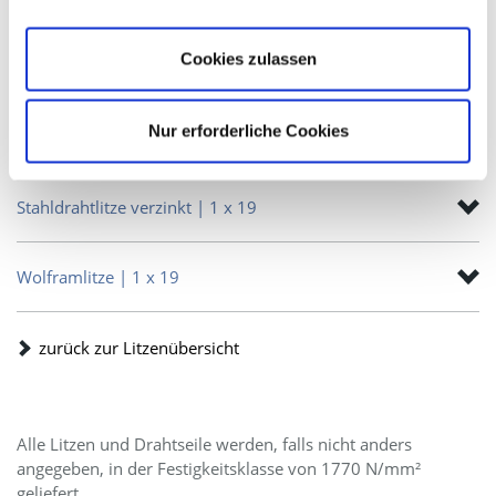
Cookies zulassen
Nur erforderliche Cookies
Edelstahllitze Werkstoff 1.4401 | 1 x 19
Stahldrahtlitze verzinkt | 1 x 19
Wolframlitze | 1 x 19
zurück zur Litzenübersicht
Alle Litzen und Drahtseile werden, falls nicht anders
angegeben, in der Festigkeitsklasse von 1770 N/mm²
geliefert.