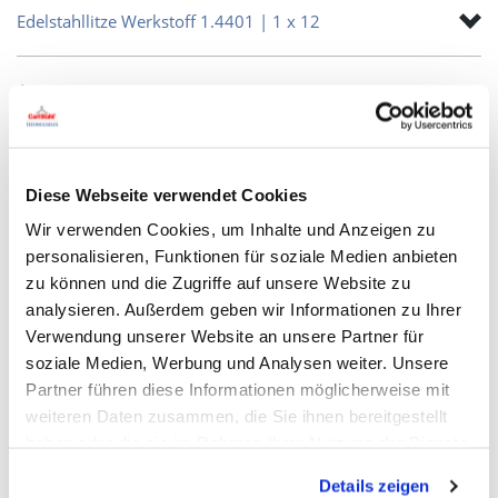
Edelstahllitze Werkstoff 1.4401 | 1 x 12
zurück zur Litzenübersicht
Details Stahldrahtlitze 1 x 19
Diese Webseite verwendet Cookies
Wir verwenden Cookies, um Inhalte und Anzeigen zu
personalisieren, Funktionen für soziale Medien anbieten
Material:
Edelstahl, Stahl verzinkt,
zu können und die Zugriffe auf unsere Website zu
Wolfram
analysieren. Außerdem geben wir Informationen zu Ihrer
Konstruktion:
1 x 19
Verwendung unserer Website an unsere Partner für
Nenn-ø:
von 0,125 bis 5,00 mm
soziale Medien, Werbung und Analysen weiter. Unsere
Partner führen diese Informationen möglicherweise mit
weiteren Daten zusammen, die Sie ihnen bereitgestellt
haben oder die sie im Rahmen Ihrer Nutzung der Dienste
gesammelt haben. Sie geben Einwilligung zu unseren
Details zeigen
Cookies, wenn Sie unsere Webseite weiterhin nutzen.