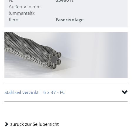
N:
33400 N
Außen-ø in mm
(ummantelt):
Kern:
Fasereinlage
Stahlseil verzinkt | 6 x 37 - FC
zurück zur Seilübersicht