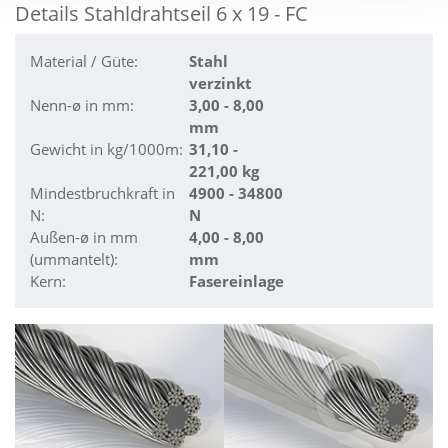
Details Stahldrahtseil 6 x 19 - FC
Material / Güte:
Stahl
verzinkt
Nenn-ø in mm:
3,00 - 8,00
mm
Gewicht in kg/1000m:
31,10 -
221,00 kg
Mindestbruchkraft in
4900 - 34800
N:
N
Außen-ø in mm
4,00 - 8,00
(ummantelt):
mm
Kern:
Fasereinlage