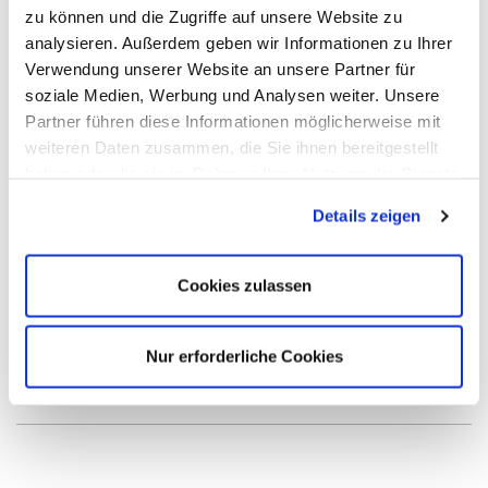
Außen-ø in mm
3,00 - 8,00
zu können und die Zugriffe auf unsere Website zu
(ummantelt):
mm
analysieren. Außerdem geben wir Informationen zu Ihrer
Kern:
Stahleinlage
Verwendung unserer Website an unsere Partner für
soziale Medien, Werbung und Analysen weiter. Unsere
Partner führen diese Informationen möglicherweise mit
weiteren Daten zusammen, die Sie ihnen bereitgestellt
haben oder die sie im Rahmen Ihrer Nutzung der Dienste
gesammelt haben. Sie geben Einwilligung zu unseren
Details zeigen
Cookies, wenn Sie unsere Webseite weiterhin nutzen.
Cookies zulassen
Stahlseil verzinkt | 6 x 19 - WSC
Nur erforderliche Cookies
Stahlseil verzinkt | 6 x 19 - WSC, PA 12 ummantelt