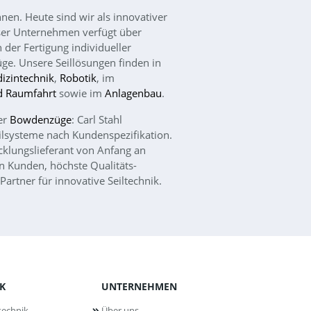
nen. Heute sind wir als innovativer
Unser Unternehmen verfügt über
der Fertigung individueller
ge. Unsere Seil­lösungen finden in
izintechnik
,
Robotik
, im
d Raumfahrt
sowie im
Anlagenbau
.
er
Bowdenzüge
: Carl Stahl
l­systeme nach Kunden­spezifikation.
icklungs­lieferant von Anfang an
n Kunden, höchste Qualitäts­
artner für innovative Seiltechnik.
K
UNTERNEHMEN
technik
Über uns