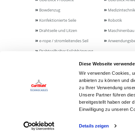
Bowdenzug
Medizintechni
Konfektionierte Seile
Robotik
Drahtseile und Litzen
Maschinenbau
e-rope / stromleitendes Seil
Anwendungsbe
Drahtseilhalter Seilabhängung
Umlenkrolle
Diese Webseite verwende
Wir verwenden Cookies, um
BESUCHEN SIE UNS
anbieten zu können und di
zu Ihrer Verwendung unser
Unsere Partner führen die
bereitgestellt haben oder
Einwilligung zu unseren C
Details zeigen
© Carl Stahl Technocables GmbH 2026